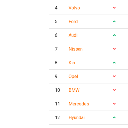
4
Volvo
5
Ford
6
Audi
7
Nissan
8
Kia
9
Opel
10
BMW
11
Mercedes
12
Hyundai