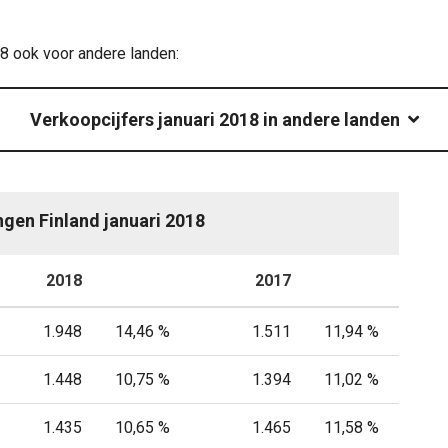
18 ook voor andere landen:
Verkoopcijfers januari 2018 in andere landen
ingen Finland januari 2018
2018
P
2017
P
1.948
14,46 %
1.511
11,94 %
1.448
10,75 %
1.394
11,02 %
1.435
10,65 %
1.465
11,58 %