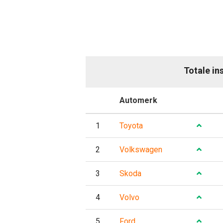
Totale in
P
Automerk
Evo
1
Toyota
2
Volkswagen
3
Skoda
4
Volvo
5
Ford