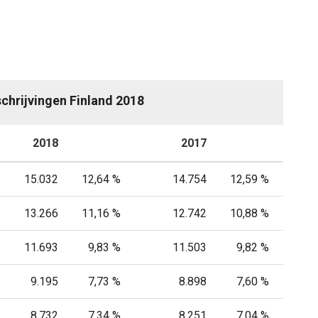
schrijvingen Finland 2018
2018
P
2017
P
15.032
12,64 %
14.754
12,59 %
13.266
11,16 %
12.742
10,88 %
11.693
9,83 %
11.503
9,82 %
9.195
7,73 %
8.898
7,60 %
8.732
7,34 %
8.251
7,04 %