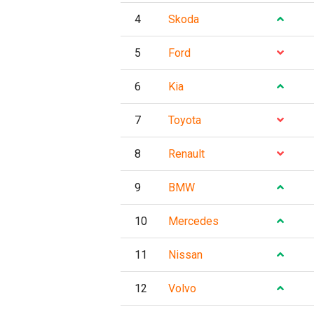
4
Skoda
5
Ford
6
Kia
7
Toyota
8
Renault
9
BMW
10
Mercedes
11
Nissan
12
Volvo