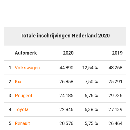
Totale inschrijvingen Nederland 2020
P
Automerk
2020
P
2019
1
Volkswagen
44.890
12,54 %
48.268
2
Kia
26.858
7,50 %
25.291
3
Peugeot
24.185
6,76 %
29.736
4
Toyota
22.846
6,38 %
27.139
5
Renault
20.576
5,75 %
26.464