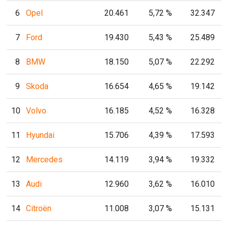
6
Opel
20.461
5,72 %
32.347
7
Ford
19.430
5,43 %
25.489
8
BMW
18.150
5,07 %
22.292
9
Skoda
16.654
4,65 %
19.142
10
Volvo
16.185
4,52 %
16.328
11
Hyundai
15.706
4,39 %
17.593
12
Mercedes
14.119
3,94 %
19.332
13
Audi
12.960
3,62 %
16.010
14
Citroën
11.008
3,07 %
15.131