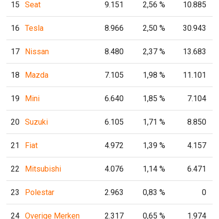
15
Seat
9.151
2,56 %
10.885
16
Tesla
8.966
2,50 %
30.943
17
Nissan
8.480
2,37 %
13.683
18
Mazda
7.105
1,98 %
11.101
19
Mini
6.640
1,85 %
7.104
20
Suzuki
6.105
1,71 %
8.850
21
Fiat
4.972
1,39 %
4.157
22
Mitsubishi
4.076
1,14 %
6.471
23
Polestar
2.963
0,83 %
0
24
Overige Merken
2.317
0,65 %
1.974