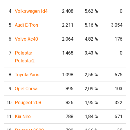
4
Volkswagen Id4
2.408
5,62 %
0
5
Audi E-Tron
2.211
5,16 %
3.054
6
Volvo Xc40
2.064
4,82 %
176
7
Polestar
1.468
3,43 %
0
Polestar2
8
Toyota Yaris
1.098
2,56 %
675
9
Opel Corsa
895
2,09 %
103
10
Peugeot 208
836
1,95 %
322
11
Kia Niro
788
1,84 %
671