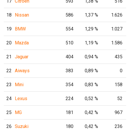
17
Citroën
593
1,38 %
516
18
Nissan
586
1,37 %
1.626
19
BMW
554
1,29 %
1.027
20
Mazda
510
1,19 %
1.586
21
Jaguar
404
0,94 %
435
22
Aiways
383
0,89 %
0
23
Mini
354
0,83 %
158
24
Lexus
224
0,52 %
52
25
MG
181
0,42 %
967
26
Suzuki
180
0,42 %
236