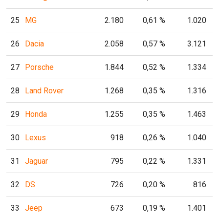
25
MG
2.180
0,61 %
1.020
26
Dacia
2.058
0,57 %
3.121
27
Porsche
1.844
0,52 %
1.334
28
Land Rover
1.268
0,35 %
1.316
29
Honda
1.255
0,35 %
1.463
30
Lexus
918
0,26 %
1.040
31
Jaguar
795
0,22 %
1.331
32
DS
726
0,20 %
816
33
Jeep
673
0,19 %
1.401