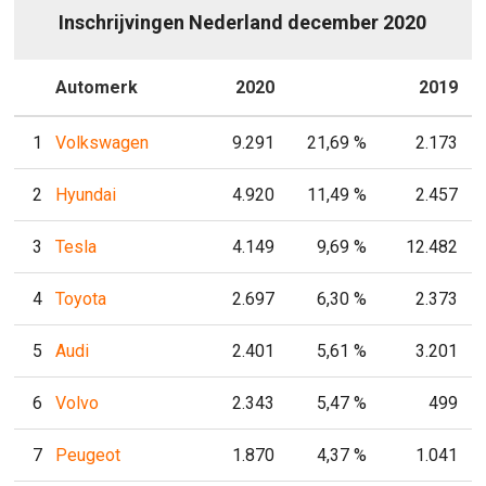
Inschrijvingen Nederland december 2020
P
Automerk
2020
P
2019
1
Volkswagen
9.291
21,69 %
2.173
2
Hyundai
4.920
11,49 %
2.457
3
Tesla
4.149
9,69 %
12.482
4
Toyota
2.697
6,30 %
2.373
5
Audi
2.401
5,61 %
3.201
6
Volvo
2.343
5,47 %
499
7
Peugeot
1.870
4,37 %
1.041