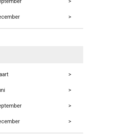
eptember
>
ecember
>
aart
>
ni
>
eptember
>
ecember
>