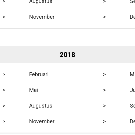
>
Augustus
>
S
>
November
>
D
2018
>
Februari
>
M
>
Mei
>
Ju
>
Augustus
>
S
>
November
>
D