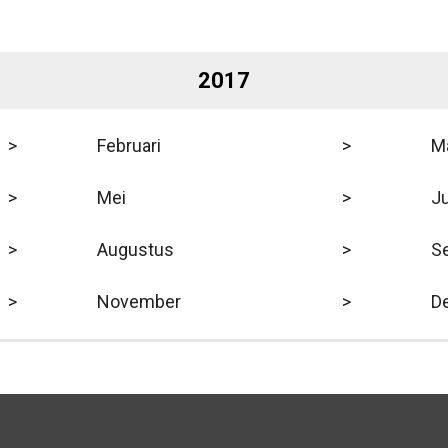
2017
>
Februari
>
M
>
Mei
>
Ju
>
Augustus
>
S
>
November
>
D