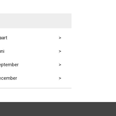
aart
>
ni
>
eptember
>
ecember
>