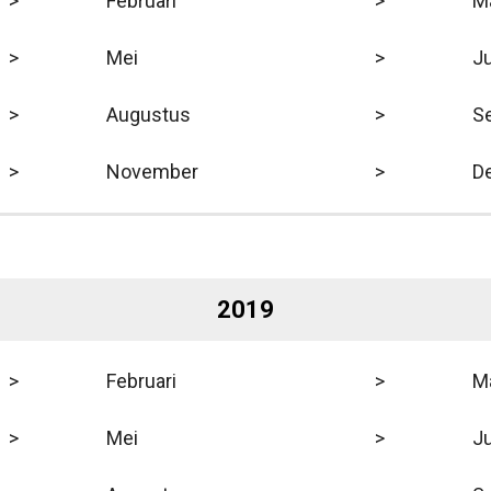
>
Februari
>
M
>
Mei
>
Ju
>
Augustus
>
S
>
November
>
D
2019
>
Februari
>
M
>
Mei
>
Ju