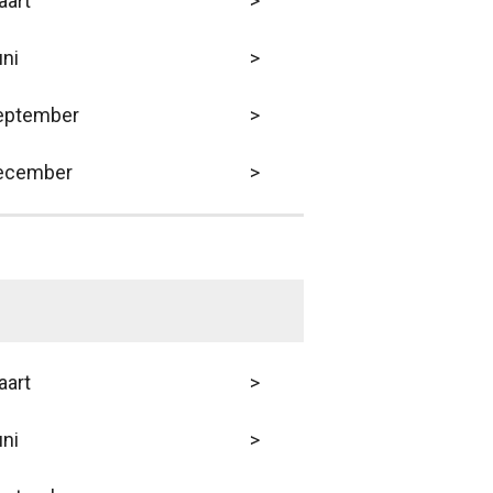
aart
>
ni
>
eptember
>
ecember
>
aart
>
ni
>