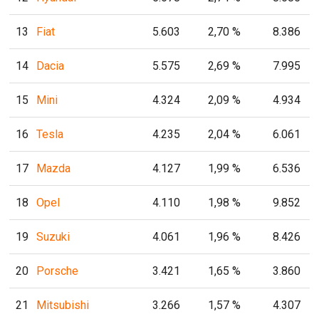
13
Fiat
5.603
2,70 %
8.386
14
Dacia
5.575
2,69 %
7.995
15
Mini
4.324
2,09 %
4.934
16
Tesla
4.235
2,04 %
6.061
17
Mazda
4.127
1,99 %
6.536
18
Opel
4.110
1,98 %
9.852
19
Suzuki
4.061
1,96 %
8.426
20
Porsche
3.421
1,65 %
3.860
21
Mitsubishi
3.266
1,57 %
4.307