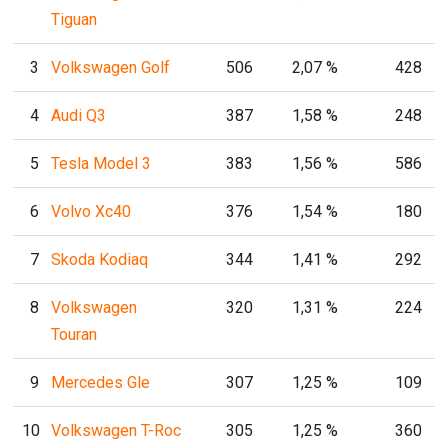
Tiguan
3
Volkswagen Golf
506
2,07 %
428
4
Audi Q3
387
1,58 %
248
5
Tesla Model 3
383
1,56 %
586
6
Volvo Xc40
376
1,54 %
180
7
Skoda Kodiaq
344
1,41 %
292
8
Volkswagen
320
1,31 %
224
Touran
9
Mercedes Gle
307
1,25 %
109
10
Volkswagen T-Roc
305
1,25 %
360