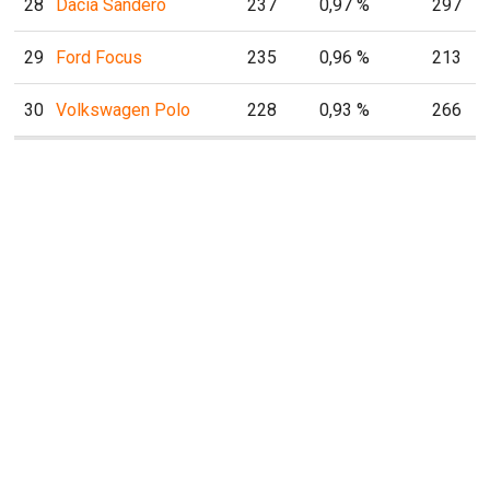
28
Dacia Sandero
237
0,97 %
297
29
Ford Focus
235
0,96 %
213
30
Volkswagen Polo
228
0,93 %
266