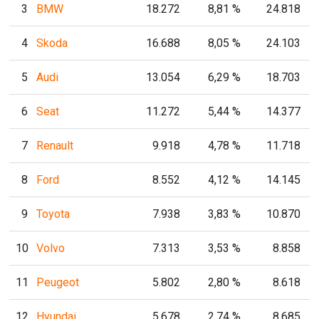
3
BMW
18.272
8,81 %
24.818
4
Skoda
16.688
8,05 %
24.103
5
Audi
13.054
6,29 %
18.703
6
Seat
11.272
5,44 %
14.377
7
Renault
9.918
4,78 %
11.718
8
Ford
8.552
4,12 %
14.145
9
Toyota
7.938
3,83 %
10.870
10
Volvo
7.313
3,53 %
8.858
11
Peugeot
5.802
2,80 %
8.618
12
Hyundai
5.678
2,74 %
8.685