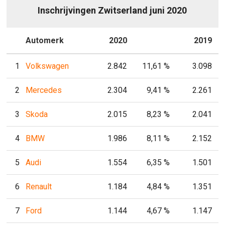
Inschrijvingen Zwitserland juni 2020
P
Automerk
2020
P
2019
1
Volkswagen
2.842
11,61 %
3.098
2
Mercedes
2.304
9,41 %
2.261
3
Skoda
2.015
8,23 %
2.041
4
BMW
1.986
8,11 %
2.152
5
Audi
1.554
6,35 %
1.501
6
Renault
1.184
4,84 %
1.351
7
Ford
1.144
4,67 %
1.147