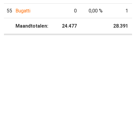
55
Bugatti
0
0,00 %
1
P
Maandtotalen:
24.477
P
28.391