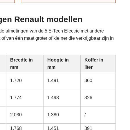
ngen Renault modellen
 de afmetingen van de 5 E-Tech Electric met andere
f van één maat groter of kleiner die verkrijgbaar zijn in
Breedte in
Hoogte in
Koffer in
mm
mm
liter
1.720
1.491
360
1.774
1.498
326
2.030
1.380
/
1.768
1.451
391