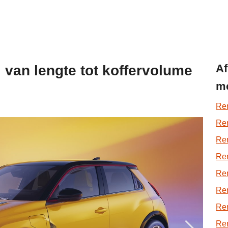
Af
: van lengte tot koffervolume
mo
Ren
Ren
Ren
Ren
Ren
Ren
Ren
Ren