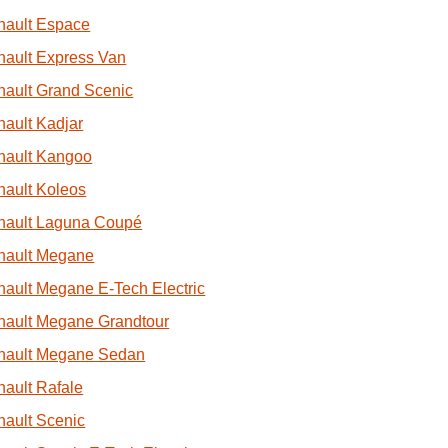
nault Espace
ault Express Van
ault Grand Scenic
ault Kadjar
nault Kangoo
ault Koleos
nault Laguna Coupé
nault Megane
ault Megane E-Tech Electric
nault Megane Grandtour
nault Megane Sedan
ault Rafale
ault Scenic