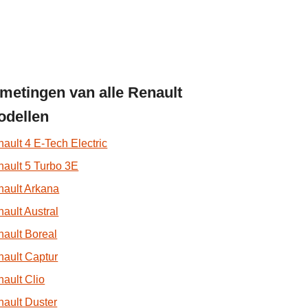
metingen van alle Renault
dellen
ault 4 E-Tech Electric
ault 5 Turbo 3E
ault Arkana
ault Austral
ault Boreal
ault Captur
ault Clio
ault Duster