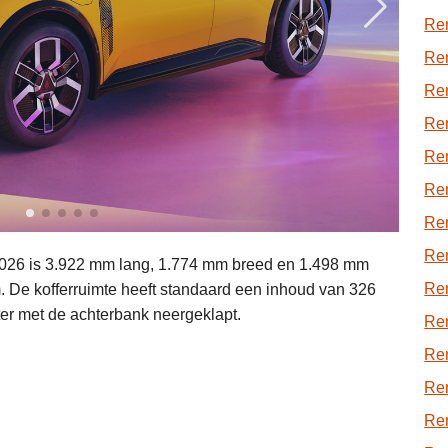
Re
Ren
Ren
Ren
Re
Ren
Re
Re
2026 is 3.922 mm lang, 1.774 mm breed en 1.498 mm
Ren
 De kofferruimte heeft standaard een inhoud van 326
iter met de achterbank neergeklapt.
Re
Re
Ren
Ren