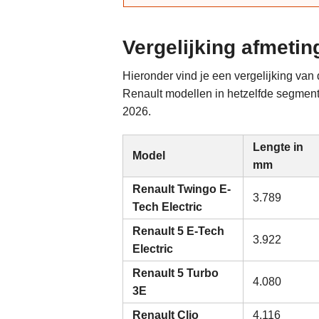
Vergelijking afmeti
Hieronder vind je een vergelijking van
Renault modellen in hetzelfde segment o
2026.
Lengte in
Model
mm
Renault Twingo E-
3.789
Tech Electric
Renault 5 E-Tech
3.922
Electric
Renault 5 Turbo
4.080
3E
Renault Clio
4.116