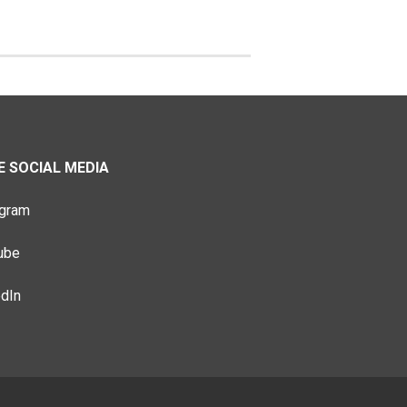
 SOCIAL MEDIA
agram
ube
edIn