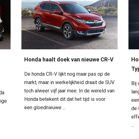
Honda haalt doek van nieuwe CR-V
Hon
Ty
De honda CR-V lijkt nog maar pas op de
markt, maar in werkelijkheid draait de SUV
Bij
toch alweer vijf jaar mee. In de wereld van
lan
da
Honda betekent dit dat het tijd is voor
een
tige
een gloednieuwe ...
de 
eff
...