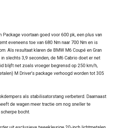
ion Package voortaan goed voor 600 pk, een plus van
eemt eveneens toe van 680 Nm naar 700 Nm en is
tpm. Als resultaat klaren de BMW M6 Coupé en Gran
 in slechts 3,9 seconden, de M6 Cabrio doet er net
id blijft net zoals vroeger begrensd op 250 km/h,
jbetalen) M Driver’s package verhoogd worden tot 305
okdempers als stabilisatorstang verbeterd. Daarnaast
heeft de wagen meer tractie om nog sneller te
 scherpe bocht.
der uit exclusieve tweekleurige 20-inch lichtmetalen