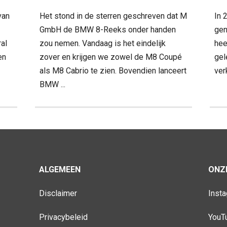
van
Het stond in de sterren geschreven dat M
In 
GmbH de BMW 8-Reeks onder handen
gen
ral
zou nemen. Vandaag is het eindelijk
hee
en
zover en krijgen we zowel de M8 Coupé
gel
als M8 Cabrio te zien. Bovendien lanceert
ver
BMW ...
ALGEMEEN
ONZE
Disclaimer
Inst
Privacybeleid
YouT