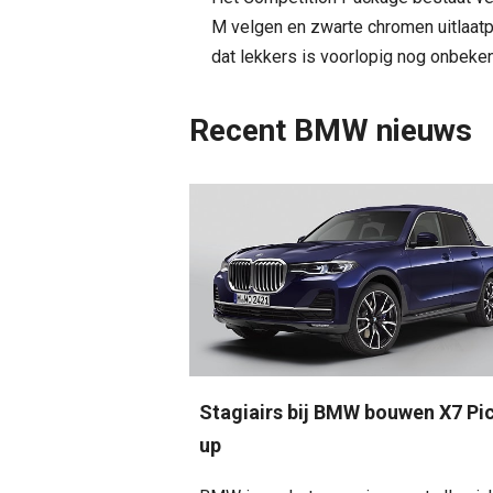
M velgen en zwarte chromen uitlaatpi
dat lekkers is voorlopig nog onbeke
Recent BMW nieuws
Stagiairs bij BMW bouwen X7 Pi
up