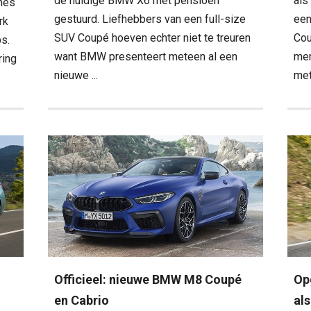
de huidige BMW X6 met pensioen
als
ches
gestuurd. Liefhebbers van een full-size
een
rk
SUV Coupé hoeven echter niet te treuren
Cou
ps.
want BMW presenteert meteen al een
mer
ring
nieuwe ...
met 
Officieel: nieuwe BMW M8 Coupé
Op
en Cabrio
als