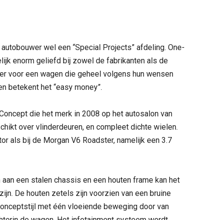
autobouwer wel een “Special Projects” afdeling. One-
elijk enorm geliefd bij zowel de fabrikanten als de
over voor een wagen die geheel volgens hun wensen
en betekent het “easy money”.
Concept die het merk in 2008 op het autosalon van
ikt over vlinderdeuren, en compleet dichte wielen.
or als bij de Morgan V6 Roadster, namelijk een 3.7
n aan een stalen chassis en een houten frame kan het
 zijn. De houten zetels zijn voorzien van een bruine
conceptstijl met één vloeiende beweging door van
hterin de wagen. Het infotainment systeem wordt