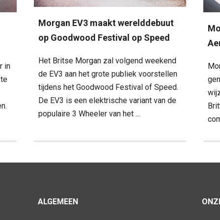
Morgan EV3 maakt werelddebuut
Mo
op Goodwood Festival op Speed
Ae
Het Britse Morgan zal volgend weekend
r in
Mor
de EV3 aan het grote publiek voorstellen
ste
gen
tijdens het Goodwood Festival of Speed.
wij
De EV3 is een elektrische variant van de
n.
Bri
populaire 3 Wheeler van het ...
com
ALGEMEEN
ONZE