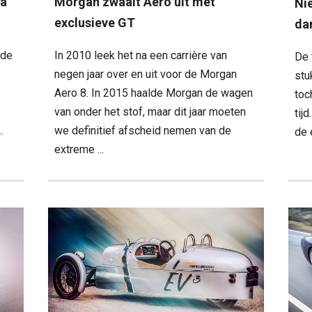
ra
Morgan zwaait Aero uit met
Ni
exclusieve GT
da
 de
In 2010 leek het na een carrière van
De 
negen jaar over en uit voor de Morgan
stu
Aero 8. In 2015 haalde Morgan de wagen
toc
van onder het stof, maar dit jaar moeten
tij
.
we definitief afscheid nemen van de
de 
extreme ...