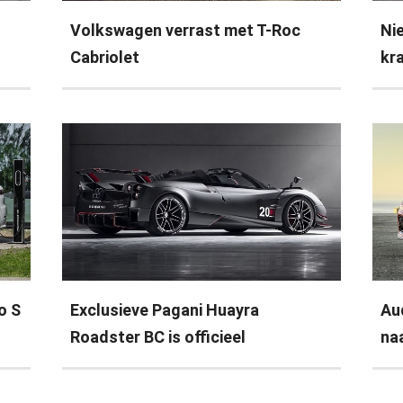
Volkswagen verrast met T-Roc
Ni
Cabriolet
kr
o S
Exclusieve Pagani Huayra
Au
Roadster BC is officieel
na