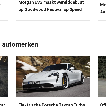
Morgan EV3 maakt werelddebuut
R
Mo
op Goodwood Festival op Speed
Ae
e automerken
car
Elektrische Porsche Taycan Turbo
Of