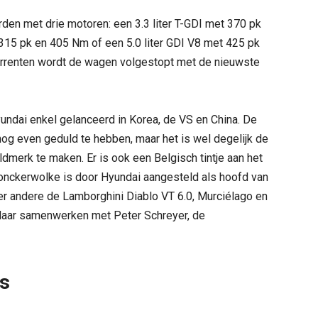
en met drie motoren: een 3.3 liter T-GDI met 370 pk
 315 pk en 405 Nm of een 5.0 liter GDI V8 met 425 pk
currenten wordt de wagen volgestopt met de nieuwste
undai enkel gelanceerd in Korea, de VS en China. De
nog even geduld te hebben, maar het is wel degelijk de
merk te maken. Er is ook een Belgisch tintje aan het
onckerwolke is door Hyundai aangesteld als hoofd van
er andere de Lamborghini Diablo VT 6.0, Murciélago en
l daar samenwerken met Peter Schreyer, de
ws