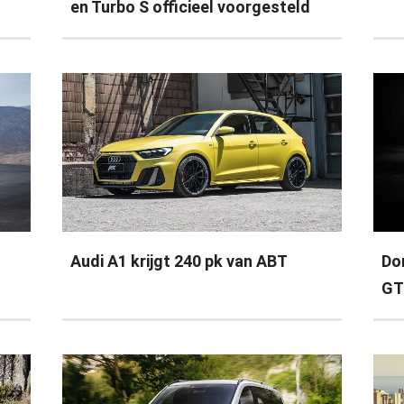
en Turbo S officieel voorgesteld
Audi A1 krijgt 240 pk van ABT
Do
GT