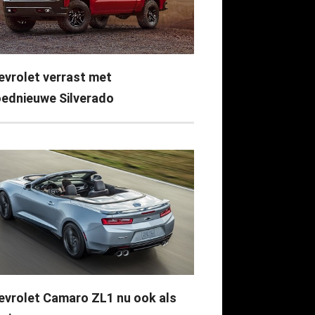
evrolet verrast met
oednieuwe Silverado
evrolet Camaro ZL1 nu ook als