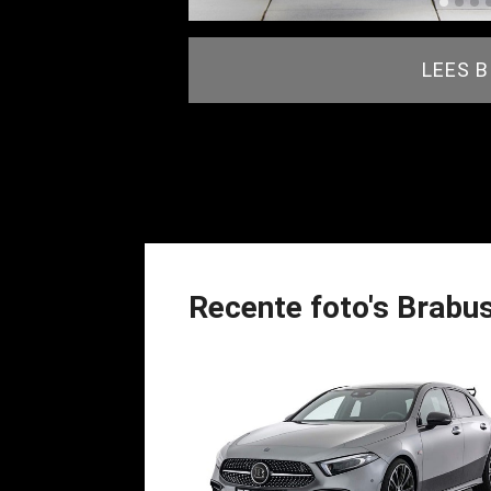
LEES 
Recente foto's Brabu