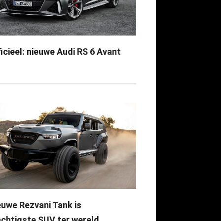
icieel: nieuwe Audi RS 6 Avant
euwe Rezvani Tank is
achtigste SUV ter wereld