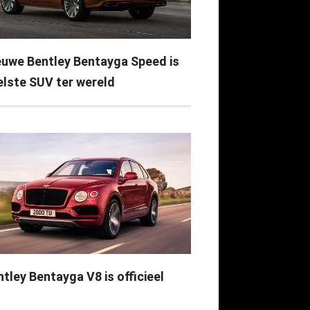
euwe Bentley Bentayga Speed is
elste SUV ter wereld
tley Bentayga V8 is officieel