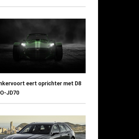
nkervoort eert oprichter met D8
O-JD70