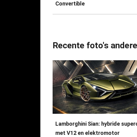
Convertible
Recente foto's ander
Lamborghini Sian: hybride super
met V12 en elektromotor