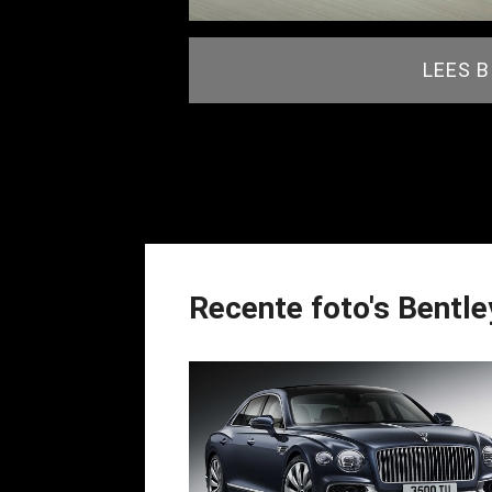
LEES 
Recente foto's Bentle