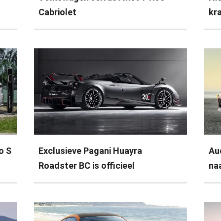
Cabriolet
kr
o S
Exclusieve Pagani Huayra
Au
Roadster BC is officieel
na