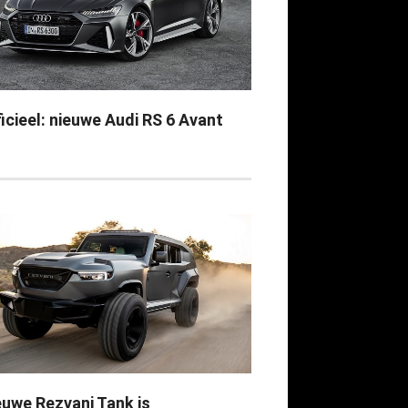
icieel: nieuwe Audi RS 6 Avant
euwe Rezvani Tank is