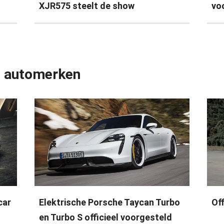
XJR575 steelt de show
vo
e automerken
car
Elektrische Porsche Taycan Turbo
Of
en Turbo S officieel voorgesteld