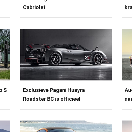
Cabriolet
kr
o S
Exclusieve Pagani Huayra
Au
Roadster BC is officieel
na