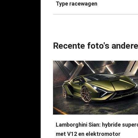
Type racewagen
Recente foto's ander
Lamborghini Sian: hybride super
met V12 en elektromotor