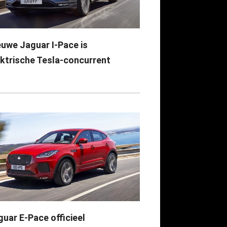
euwe Jaguar I-Pace is
ektrische Tesla-concurrent
guar E-Pace officieel