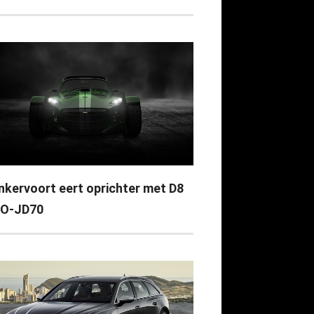
nkervoort eert oprichter met D8
O-JD70