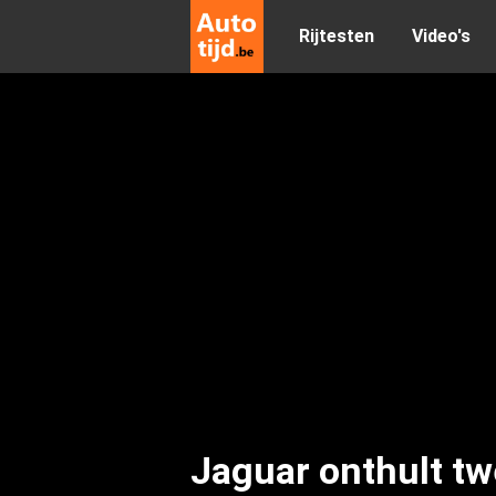
Rijtesten
Video's
Jaguar onthult t