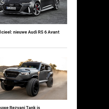
icieel: nieuwe Audi RS 6 Avant
euwe Rezvani Tank is