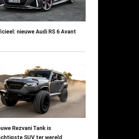
icieel: nieuwe Audi RS 6 Avant
euwe Rezvani Tank is
achtigste SUV ter wereld