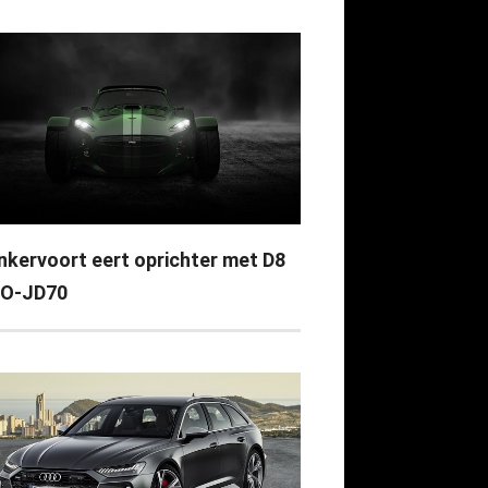
nkervoort eert oprichter met D8
O-JD70