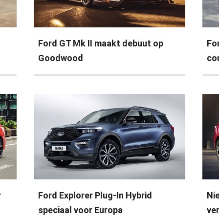
Ford GT Mk II maakt debuut op
Fo
Goodwood
co
r
Ford Explorer Plug-In Hybrid
Ni
speciaal voor Europa
ver