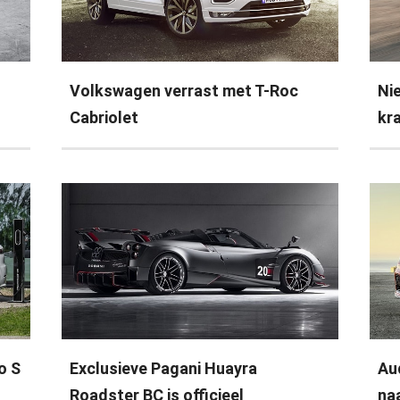
Volkswagen verrast met T-Roc
Ni
Cabriolet
kr
o S
Exclusieve Pagani Huayra
Au
Roadster BC is officieel
na