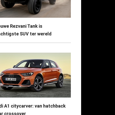
euwe Rezvani Tank is
achtigste SUV ter wereld
di A1 citycarver: van hatchback
ar crossover