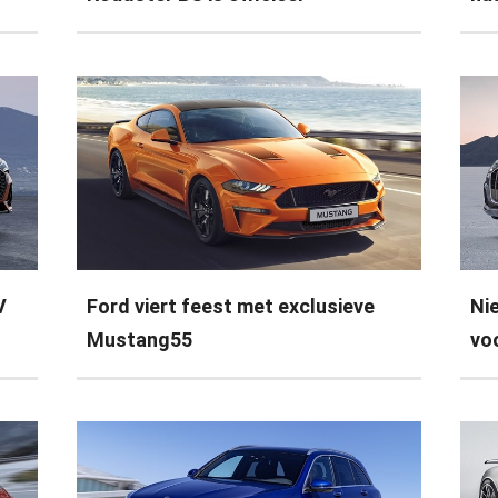
V
Ford viert feest met exclusieve
Ni
Mustang55
vo