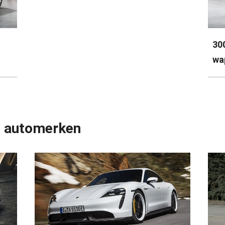
30
wa
e automerken