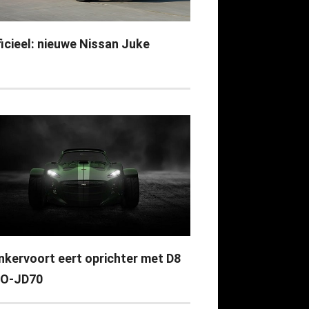
ficieel: nieuwe Nissan Juke
nkervoort eert oprichter met D8
O-JD70