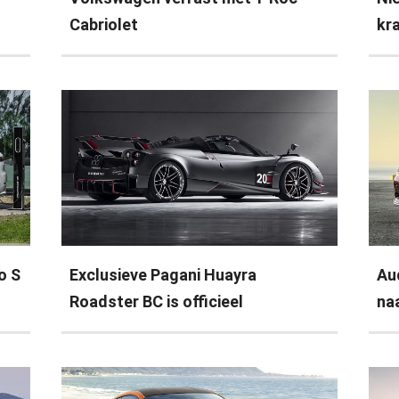
Cabriolet
kr
o S
Exclusieve Pagani Huayra
Au
Roadster BC is officieel
na