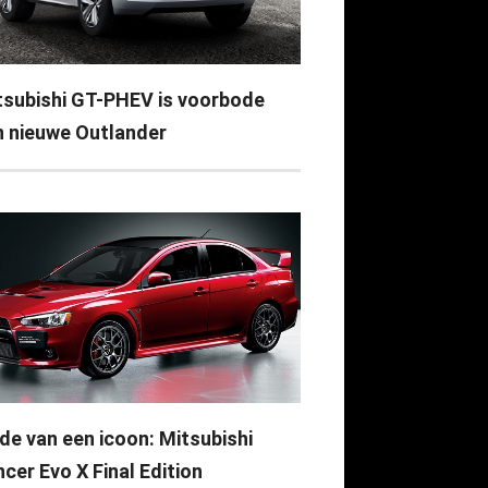
tsubishi GT-PHEV is voorbode
n nieuwe Outlander
nde van een icoon: Mitsubishi
cer Evo X Final Edition