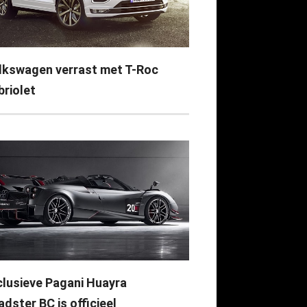
lkswagen verrast met T-Roc
briolet
clusieve Pagani Huayra
dster BC is officieel