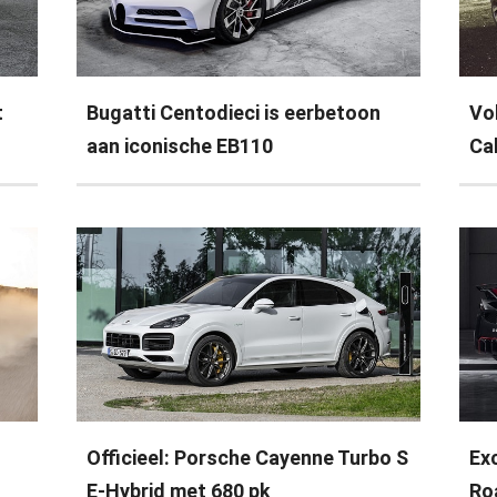
t
Bugatti Centodieci is eerbetoon
Vo
aan iconische EB110
Ca
Officieel: Porsche Cayenne Turbo S
Ex
E-Hybrid met 680 pk
Roa