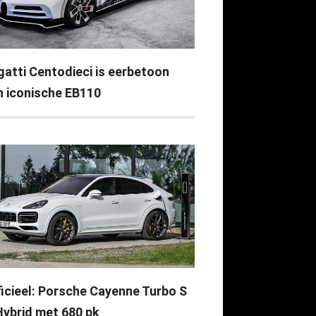
gatti Centodieci is eerbetoon
n iconische EB110
ficieel: Porsche Cayenne Turbo S
Hybrid met 680 pk