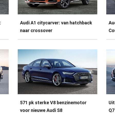
t
Audi A1 citycarver: van hatchback
Au
naar crossover
Co
571 pk sterke V8 benzinemotor
Ui
voor nieuwe Audi S8
Q7