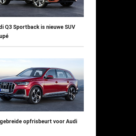
di Q3 Sportback is nieuwe SUV
upé
tgebreide opfrisbeurt voor Audi