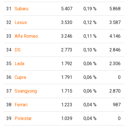
31
Subaru
5.407
0,19 %
5.868
32
Lexus
3.530
0,12 %
3.587
33
Alfa Romeo
3.246
0,11 %
4.146
34
DS
2.773
0,10 %
2.846
35
Lada
1.792
0,06 %
2.306
36
Cupra
1.791
0,06 %
0
37
Ssangyong
1.715
0,06 %
2.870
38
Ferrari
1.223
0,04 %
987
39
Polestar
1.039
0,04 %
0