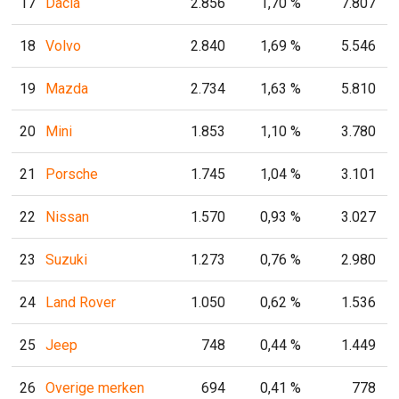
17
Dacia
2.856
1,70 %
7.807
18
Volvo
2.840
1,69 %
5.546
19
Mazda
2.734
1,63 %
5.810
20
Mini
1.853
1,10 %
3.780
21
Porsche
1.745
1,04 %
3.101
22
Nissan
1.570
0,93 %
3.027
23
Suzuki
1.273
0,76 %
2.980
24
Land Rover
1.050
0,62 %
1.536
25
Jeep
748
0,44 %
1.449
26
Overige merken
694
0,41 %
778