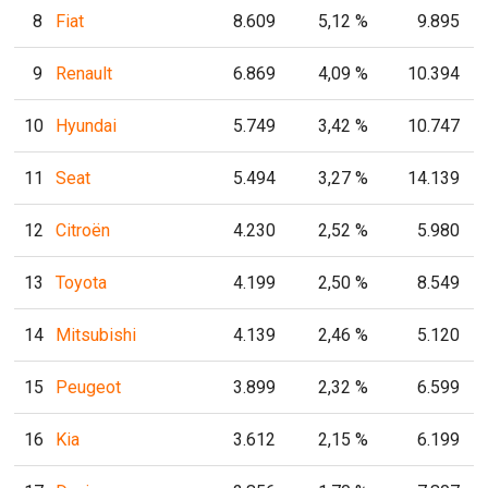
8
Fiat
8.609
5,12 %
9.895
9
Renault
6.869
4,09 %
10.394
10
Hyundai
5.749
3,42 %
10.747
11
Seat
5.494
3,27 %
14.139
12
Citroën
4.230
2,52 %
5.980
13
Toyota
4.199
2,50 %
8.549
14
Mitsubishi
4.139
2,46 %
5.120
15
Peugeot
3.899
2,32 %
6.599
16
Kia
3.612
2,15 %
6.199