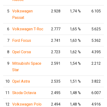
5
Volkswagen
2.928
1,74 %
6.105
Passat
6
Volkswagen T-Roc
2.777
1,65 %
5.625
7
Ford Focus
2.741
1,63 %
5.362
8
Opel Corsa
2.723
1,62 %
4.395
9
Mitsubishi Space
2.591
1,54 %
2.212
Star
10
Opel Astra
2.535
1,51 %
3.822
11
Skoda Octavia
2.495
1,48 %
6.007
12
Volkswagen Polo
2.494
1,48 %
4.916