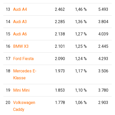
13
Audi A4
2.462
1,46 %
5.493
14
Audi A3
2.285
1,36 %
3.804
15
Audi A6
2.138
1,27 %
4.039
16
BMW X3
2.101
1,25 %
2.445
17
Ford Fiesta
2.090
1,24 %
4.293
18
Mercedes E-
1.973
1,17 %
3.506
Klasse
19
Mini Mini
1.853
1,10 %
3.780
20
Volkswagen
1.778
1,06 %
2.903
Caddy