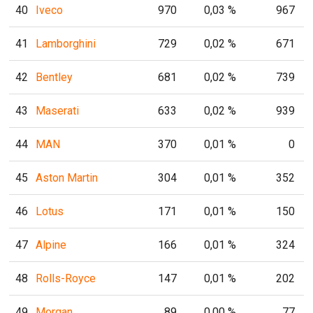
40
Iveco
970
0,03 %
967
41
Lamborghini
729
0,02 %
671
42
Bentley
681
0,02 %
739
43
Maserati
633
0,02 %
939
44
MAN
370
0,01 %
0
45
Aston Martin
304
0,01 %
352
46
Lotus
171
0,01 %
150
47
Alpine
166
0,01 %
324
48
Rolls-Royce
147
0,01 %
202
49
Morgan
89
0,00 %
77