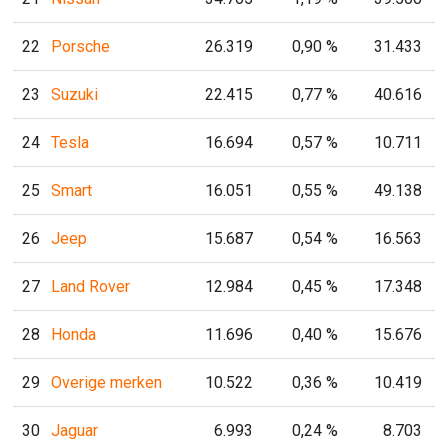
22
Porsche
26.319
0,90 %
31.433
23
Suzuki
22.415
0,77 %
40.616
24
Tesla
16.694
0,57 %
10.711
25
Smart
16.051
0,55 %
49.138
26
Jeep
15.687
0,54 %
16.563
27
Land Rover
12.984
0,45 %
17.348
28
Honda
11.696
0,40 %
15.676
29
Overige merken
10.522
0,36 %
10.419
30
Jaguar
6.993
0,24 %
8.703