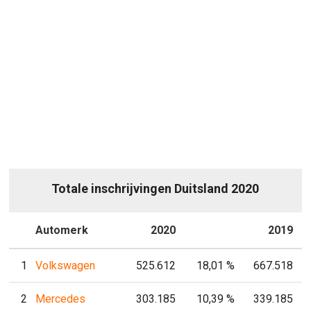
Totale inschrijvingen Duitsland 2020
P
Automerk
2020
P
2019
1
Volkswagen
525.612
18,01 %
667.518
2
Mercedes
303.185
10,39 %
339.185