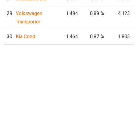
29
Volkswagen
1.494
0,89 %
4.123
Transporter
30
Kia Ceed
1.464
0,87 %
1.803