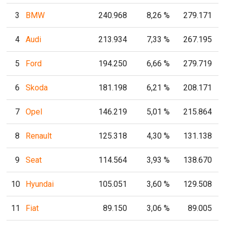
3
BMW
240.968
8,26 %
279.171
4
Audi
213.934
7,33 %
267.195
5
Ford
194.250
6,66 %
279.719
6
Skoda
181.198
6,21 %
208.171
7
Opel
146.219
5,01 %
215.864
8
Renault
125.318
4,30 %
131.138
9
Seat
114.564
3,93 %
138.670
10
Hyundai
105.051
3,60 %
129.508
11
Fiat
89.150
3,06 %
89.005