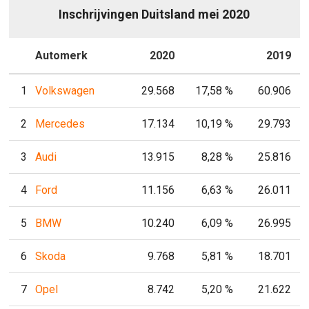
Inschrijvingen Duitsland mei 2020
P
Automerk
2020
P
2019
1
Volkswagen
29.568
17,58 %
60.906
2
Mercedes
17.134
10,19 %
29.793
3
Audi
13.915
8,28 %
25.816
4
Ford
11.156
6,63 %
26.011
5
BMW
10.240
6,09 %
26.995
6
Skoda
9.768
5,81 %
18.701
7
Opel
8.742
5,20 %
21.622