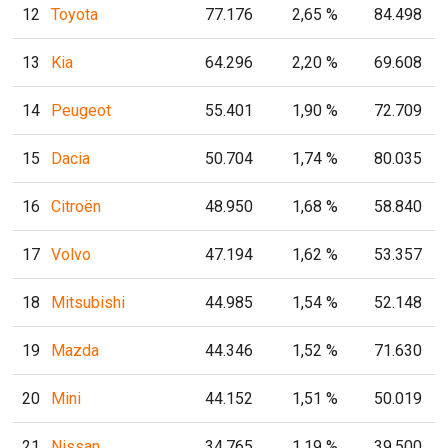
12
Toyota
77.176
2,65 %
84.498
13
Kia
64.296
2,20 %
69.608
14
Peugeot
55.401
1,90 %
72.709
15
Dacia
50.704
1,74 %
80.035
16
Citroën
48.950
1,68 %
58.840
17
Volvo
47.194
1,62 %
53.357
18
Mitsubishi
44.985
1,54 %
52.148
19
Mazda
44.346
1,52 %
71.630
20
Mini
44.152
1,51 %
50.019
21
Nissan
34.765
1,19 %
39.500