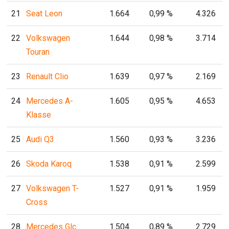
21
Seat Leon
1.664
0,99 %
4.326
22
Volkswagen
1.644
0,98 %
3.714
Touran
23
Renault Clio
1.639
0,97 %
2.169
24
Mercedes A-
1.605
0,95 %
4.653
Klasse
25
Audi Q3
1.560
0,93 %
3.236
26
Skoda Karoq
1.538
0,91 %
2.599
27
Volkswagen T-
1.527
0,91 %
1.959
Cross
28
Mercedes Glc
1.504
0,89 %
2.729