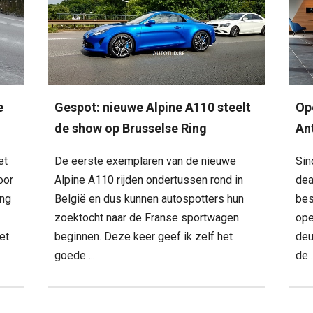
e
Gespot: nieuwe Alpine A110 steelt
Op
de show op Brusselse Ring
An
et
De eerste exemplaren van de nieuwe
Sin
oor
Alpine A110 rijden ondertussen rond in
dea
ing
België en dus kunnen autospotters hun
bes
zoektocht naar de Franse sportwagen
ope
et
beginnen. Deze keer geef ik zelf het
deu
goede ...
de .