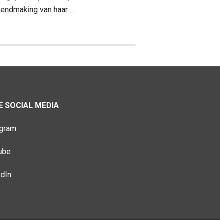
endmaking van haar ...
 SOCIAL MEDIA
agram
ube
edIn