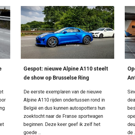
e
Gespot: nieuwe Alpine A110 steelt
Op
de show op Brusselse Ring
An
et
De eerste exemplaren van de nieuwe
Sin
oor
Alpine A110 rijden ondertussen rond in
dea
ing
België en dus kunnen autospotters hun
bes
zoektocht naar de Franse sportwagen
ope
et
beginnen. Deze keer geef ik zelf het
deu
goede ...
de .