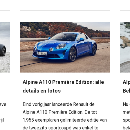
Alpine A110 Première Edition: alle
Al
details en foto's
Be
nève
Eind vorig jaar lanceerde Renault de
Nu 
Alpine A110 Première Edition. De tot
met
jl
1.955 exemplaren gelimiteerde editie van
spo
de tweezits sportcoupé was enkel te
bel