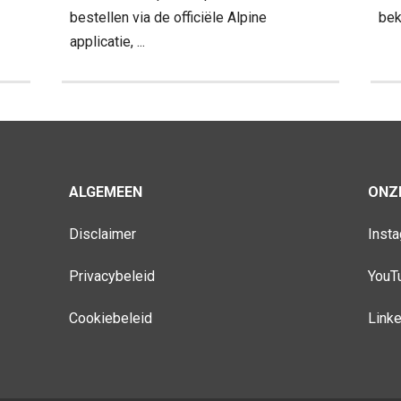
bestellen via de officiële Alpine
bek
applicatie, ...
ALGEMEEN
ONZE
Disclaimer
Inst
Privacybeleid
YouT
Cookiebeleid
Link