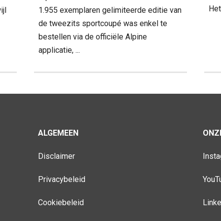
Het
jl
1.955 exemplaren gelimiteerde editie van
de tweezits sportcoupé was enkel te
bestellen via de officiële Alpine
applicatie, ...
ALGEMEEN
ONZE
Disclaimer
Inst
Privacybeleid
YouT
Cookiebeleid
Link