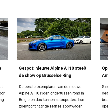
e
Gespot: nieuwe Alpine A110 steelt
Op
de show op Brusselse Ring
An
et
De eerste exemplaren van de nieuwe
Sin
oor
Alpine A110 rijden ondertussen rond in
dea
ing
België en dus kunnen autospotters hun
bes
zoektocht naar de Franse sportwagen
ope