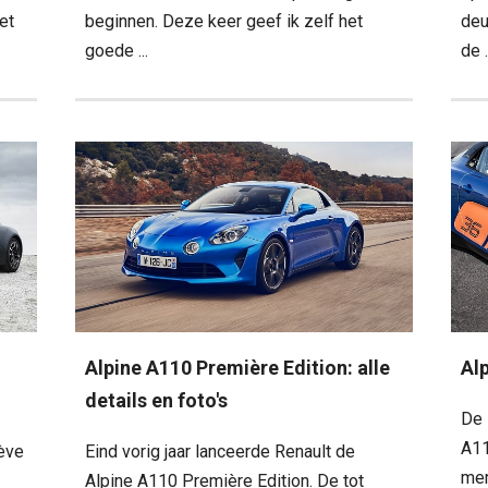
et
beginnen. Deze keer geef ik zelf het
deu
goede ...
de .
Alpine A110 Première Edition: alle
Al
details en foto's
De 
A11
nève
Eind vorig jaar lanceerde Renault de
mer
Alpine A110 Première Edition. De tot