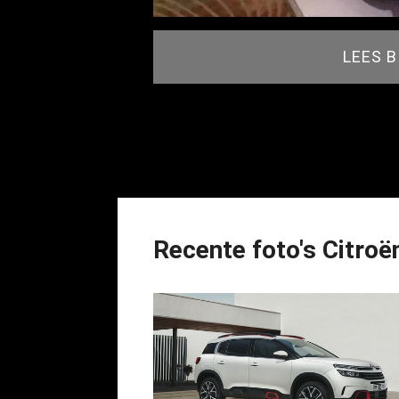
LEES 
Recente foto's Citroë