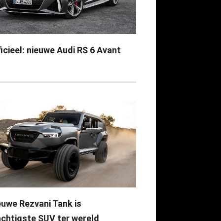
icieel: nieuwe Audi RS 6 Avant
euwe Rezvani Tank is
achtigste SUV ter wereld