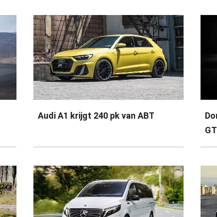
Audi A1 krijgt 240 pk van ABT
Do
GT