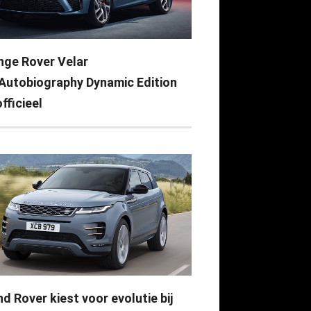
nge Rover Velar
Autobiography Dynamic Edition
officieel
d Rover kiest voor evolutie bij