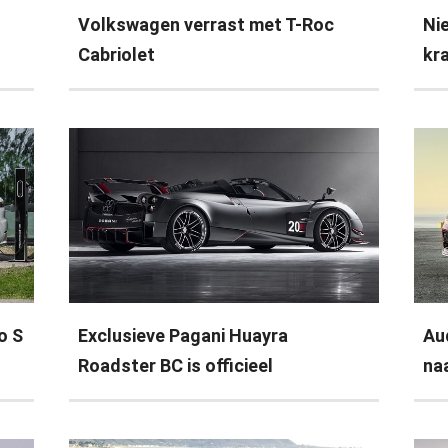
Volkswagen verrast met T-Roc
Ni
Cabriolet
kr
o S
Exclusieve Pagani Huayra
Au
Roadster BC is officieel
na