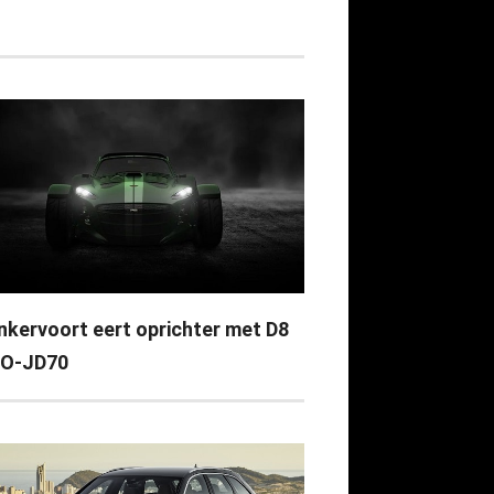
nkervoort eert oprichter met D8
O-JD70