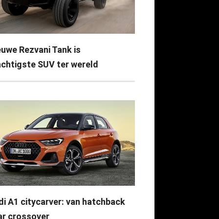
euwe Rezvani Tank is
achtigste SUV ter wereld
di A1 citycarver: van hatchback
ar crossover