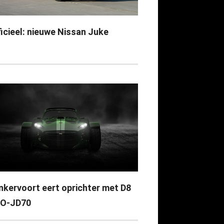
ficieel: nieuwe Nissan Juke
nkervoort eert oprichter met D8
O-JD70