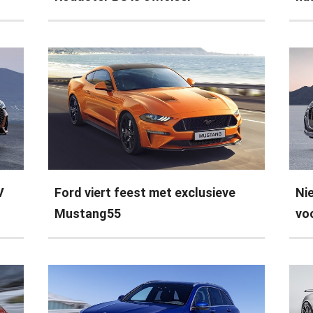
V
Ford viert feest met exclusieve
Ni
Mustang55
vo