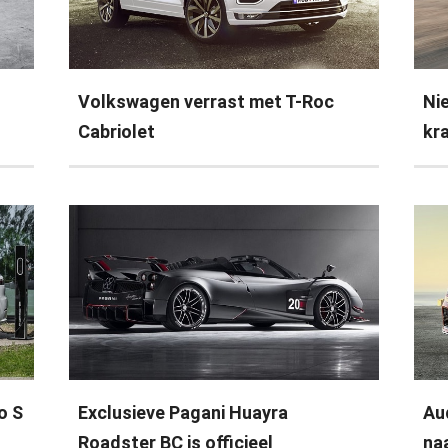
Volkswagen verrast met T-Roc
Ni
Cabriolet
kr
o S
Exclusieve Pagani Huayra
Au
Roadster BC is officieel
na