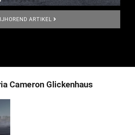
BIJHOREND ARTIKEL
ria Cameron Glickenhaus