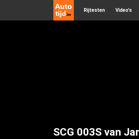
Rijtesten
Video's
SCG 003S van Ja