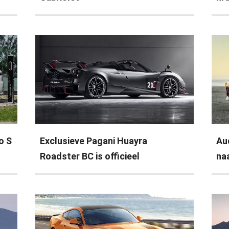
o S
Exclusieve Pagani Huayra
Au
Roadster BC is officieel
na