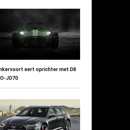
nkervoort eert oprichter met D8
O-JD70