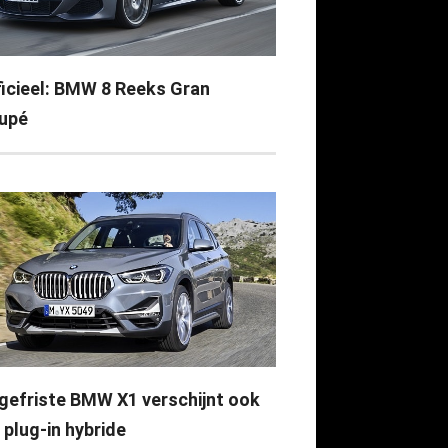
ficieel: BMW 8 Reeks Gran
upé
gefriste BMW X1 verschijnt ook
 plug-in hybride