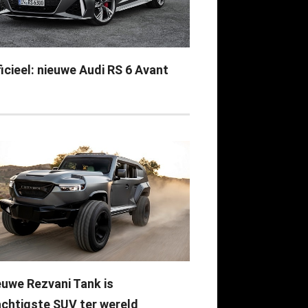
icieel: nieuwe Audi RS 6 Avant
euwe Rezvani Tank is
achtigste SUV ter wereld