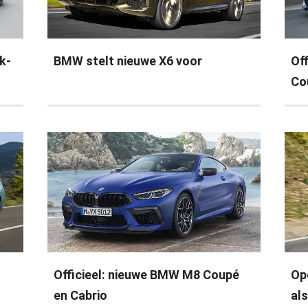
k-
BMW stelt nieuwe X6 voor
Of
Co
Officieel: nieuwe BMW M8 Coupé
Op
en Cabrio
als